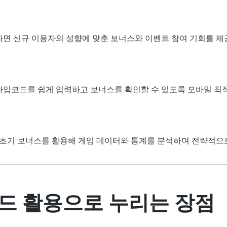
면 신규 이용자의 성향에 맞춘 보너스와 이벤트 참여 기회를 제
입코드를 쉽게 입력하고 보너스를 확인할 수 있도록 모바일 최적
 초기 보너스를 활용해 게임 데이터와 통계를 분석하며 전략적으로
드 활용으로 누리는 장점