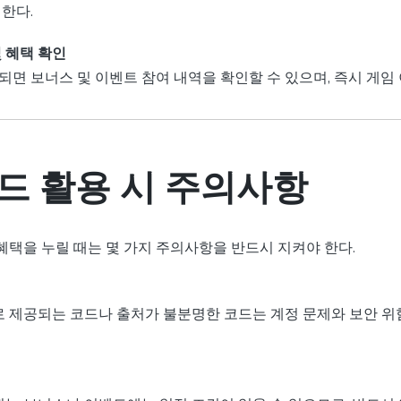
 한다.
및 혜택 확인
되면 보너스 및 이벤트 참여 내역을 확인할 수 있으며, 즉시 게임
드 활용 시 주의사항
혜택을 누릴 때는 몇 가지 주의사항을 반드시 지켜야 한다.
 제공되는 코드나 출처가 불분명한 코드는 계정 문제와 보안 위