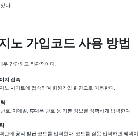
 있다.
지노 가입코드 사용 방법
매우 간단하고 직관적이다.
이지 접속
지노 사이트에 접속하여 회원가입 화면으로 이동한다.
입력
번호, 이메일, 휴대폰 번호 등 기본 정보를 정확하게 입력한다.
력
력란에 공식 발급 코드를 입력한다. 코드를 잘못 입력하면 혜택