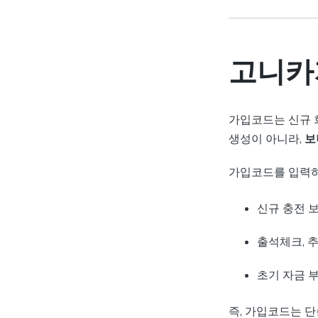
고니카
가입코드는 신규 
생성이 아니라,
보
가입코드를 입력하
신규 충전 
출석체크, 
초기 자금 
즉, 가입코드는 