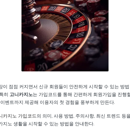
장이 점점 커지면서 신규 회원들이 안전하게 시작할 수 있는 방법
 특히
고니카지노
는 가입코드를 통해 간편하게 회원가입을 진행할
과 이벤트까지 제공해 이용자의 첫 경험을 풍부하게 만든다.
니카지노 가입코드
의 의미, 사용 방법, 주의사항, 최신 트렌드 등
카지노 생활을 시작할 수 있는 방법을 안내한다.