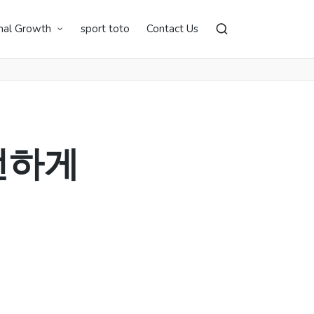
nal Growth
sport toto
Contact Us
전하게