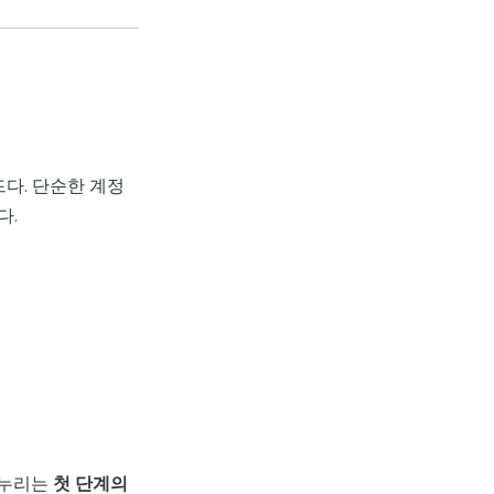
다. 단순한 계정
다.
 누리는
첫 단계의