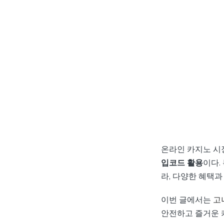
온라인 카지노 시
입코드 활용
이다.
라, 다양한 혜택
이번 글에서는
고
안전하고 즐거운 