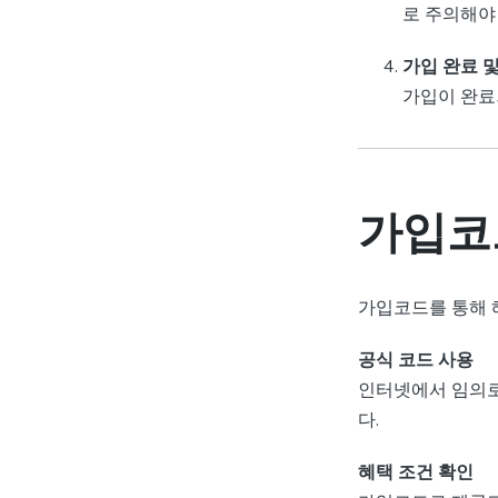
로 주의해야
가입 완료 
가입이 완료
가입코
가입코드를 통해 
공식 코드 사용
인터넷에서 임의로
다.
혜택 조건 확인