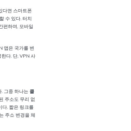
 있다면 스마트폰
 수 있다. 터치
 간편하며, 모바일
N 앱은 국가를 변
. 단, VPN 사
. 그중 하나는
클
된 주소도 무리 없
이다. 짧은 링크를
는 주소 변경을 체