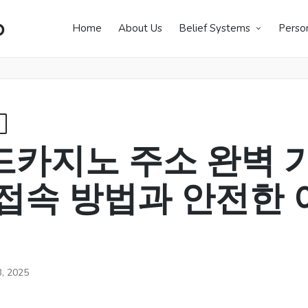
p
Home
About Us
Belief Systems
Perso
카지노 주소 완벽 
접속 방법과 안전한 
3, 2025