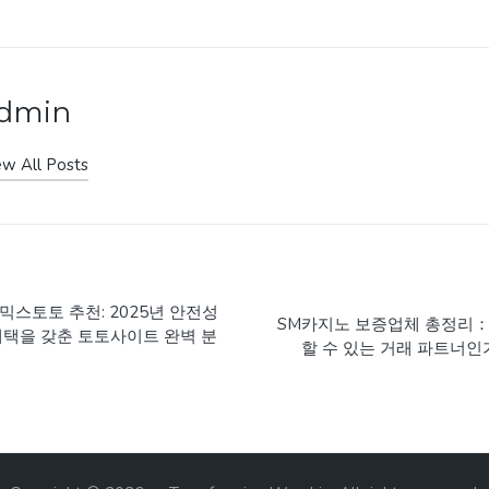
dmin
ew All Posts
믹스토토 추천: 2025년 안전성
ation
SM카지노 보증업체 총정리
혜택을 갖춘 토토사이트 완벽 분
할 수 있는 거래 파트너인