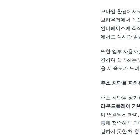
모바일 환경에서도
브라우저에서 직접
인터페이스에 최적화
에서도 실시간 알
또한 일부 사용자는
경하여 접속하는 
용 시 속도가 느려
주소 차단을 피하
주소 차단을 장기
라우드플레어 기반
이 연결되게 하며,
통해 접속하게 되
감하지 못한 채 항