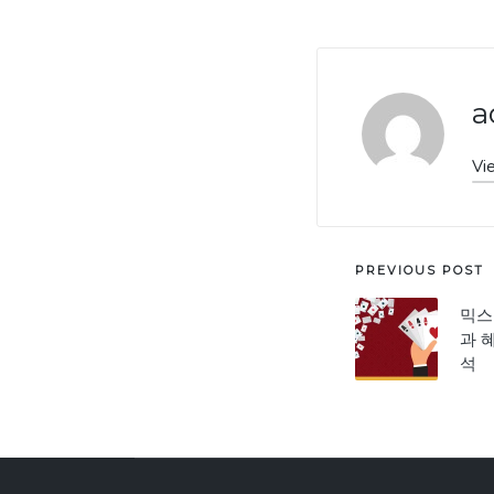
a
Vi
Post
PREVIOUS POST
믹스
navig
과 
석