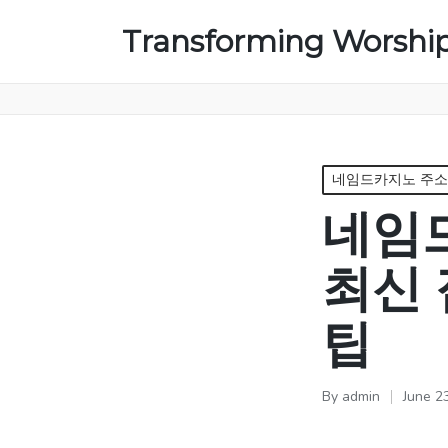
Transforming Worshi
Posted
네임드카지노 주소
in
네임드
최신 
팁
By
admin
June 2
Posted
by