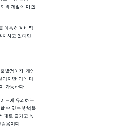
 가지의 게임이 마련
.
패를 예측하며 베팅
유지하고 있다면,
 출발점이자, 게임
실이지만, 이에 대
이 가능하다.
 사이트에 유의하는
할 수 있는 방법을
제대로 즐기고 싶
첫걸음이다.