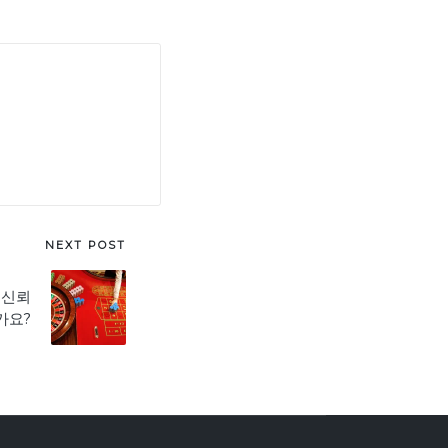
NEXT POST
：신뢰
가요?