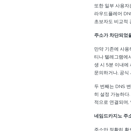
또한 일부 사용자는
라우드플레어 DNS
초보자도 비교적 
주소가 차단되었을
만약 기존에 사용
티나 텔레그램에서
생 시 5분 이내에
문의하거나, 공식
두 번째는 DNS 
히 설정 가능하다.
적으로 연결되며,
네임드카지노 주소
주소만 정확히 확