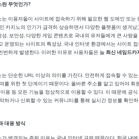
란 무엇인가?
소
는 이용자들이 사이트에 접속하기 위해 필요한 웹 도메인 또는 
라인 카지노의 인기가 급격히 상승하면서 다양한 플랫폼이 생겨났고
성, 보안성, 다양한 게임 콘텐츠로 국내외 유저들에게 큰 사랑을 
고 운영되는 사이트의 특성상, 국내 인터넷 환경에서는 사이트 
빈번하게 발생한다. 이러한 이유로 사용자들은 늘
최신 네임드카
는 단순한 URL 이상의 의미를 가진다. 안전하게 접속할 수 있는
여를 위한 첫 단계이기 때문이다. 올바른 주소를 알고 있어야 회원
 이용 등 모든 기능을 정상적으로 이용할 수 있다. 이 때문에 공
파악하거나 신뢰할 수 있는 커뮤니티를 통해 실시간 정보를 확인하
과 대응 방식
가 변경되는 주된 이유는 국내 인터넷 규제 때문이다. 한국 내에