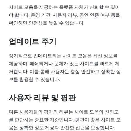
사이트 모음을 제공하는 플랫폼 자체가 신뢰할 수 있어
야 합니다. 운영 기간, 사용자 리뷰, 공인 인증 여부 등을
확인하면 안전성을 높일 수 있습니다.
업데이트 주기
정기적으로 업데이트되는 사이트 모음은 최신 정보를
제공하며, 폐쇄되거나 문제가 있는 사이트를 빠르게 제
거합니다. 이를 통해 사용자는 항상 안전하고 정확한 정
보를 활용할 수 있습니다.
사용자 리뷰 및 평판
다른 사용자들의 평가와 리뷰는 사이트 모음의 신뢰도
를 판단하는 중요한 기준입니다. 평판이 좋은 사이트 모
음은 정확한 정보 제공과 안전한 접근을 보장합니다.