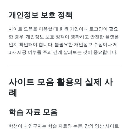
개인정보 보호 정책
사이트 모음을 이용할 때 회원 가입이나 로그인이 필요
한 경우, 개인정보 보호 정책이 명확하고 안전한 플랫폼
인지 확인해야 합니다. 불필요한 개인정보 수집이나 제
3자 제공 여부를 주의 깊게 살펴보는 것이 중요합니다.
사이트 모음 활용의 실제 사
례
학습 자료 모음
학생이나 연구자는 학습 자료와 논문, 강의 영상 사이트