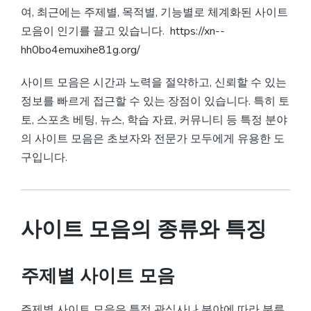
여, 최근에는 주제별, 목적별, 기능별로 체계화된 사이트
모음이 인기를 끌고 있습니다.
https://xn--
hh0bo4emuxihe81g.org/
사이트 모음은 시간과 노력을 절약하고, 신뢰할 수 있는
정보를 빠르게 접근할 수 있는 장점이 있습니다. 특히 토
토, 스포츠 베팅, 뉴스, 학습 자료, 커뮤니티 등 특정 분야
의 사이트 모음은 초보자와 전문가 모두에게 유용한 도
구입니다.
사이트 모음의 종류와 특징
주제별 사이트 모음
주제별 사이트 모음은 특정 관심사나 분야에 따라 분류