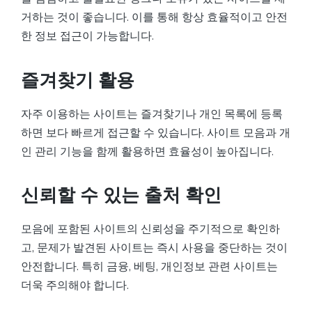
거하는 것이 좋습니다. 이를 통해 항상 효율적이고 안전
한 정보 접근이 가능합니다.
즐겨찾기 활용
자주 이용하는 사이트는 즐겨찾기나 개인 목록에 등록
하면 보다 빠르게 접근할 수 있습니다. 사이트 모음과 개
인 관리 기능을 함께 활용하면 효율성이 높아집니다.
신뢰할 수 있는 출처 확인
모음에 포함된 사이트의 신뢰성을 주기적으로 확인하
고, 문제가 발견된 사이트는 즉시 사용을 중단하는 것이
안전합니다. 특히 금융, 베팅, 개인정보 관련 사이트는
더욱 주의해야 합니다.