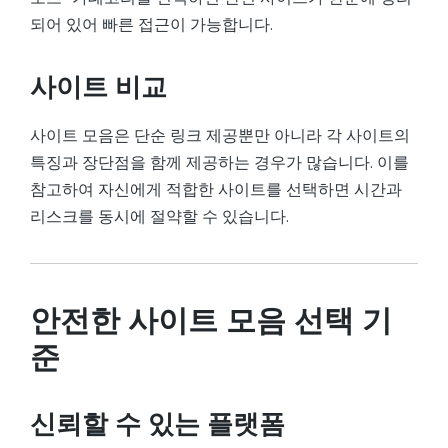
되어 있어 빠른 접근이 가능합니다.
사이트 비교
사이트 모음은 단순 링크 제공뿐만 아니라 각 사이트의
특징과 장단점을 함께 제공하는 경우가 많습니다. 이를
참고하여 자신에게 적합한 사이트를 선택하면 시간과
리스크를 동시에 절약할 수 있습니다.
안전한 사이트 모음 선택 기
준
신뢰할 수 있는 플랫폼