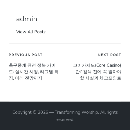
admin
View All Posts
Post
PREVIOUS POST
NEXT POST
축구중계 완전 정복 가이
코어카지노(Core Casino)
navigation
드: 실시간 시청, 리그별 특
란? 검색 전에 꼭 알아야
징, 미래 전망까지
할 사실과 체크포인트
Copyright © 2026 — Transforming Worship. All rights
reserved.