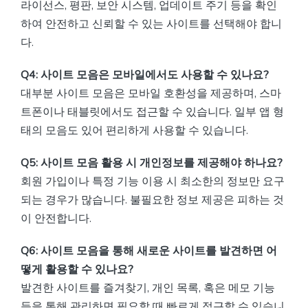
라이선스, 평판, 보안 시스템, 업데이트 주기 등을 확인
하여 안전하고 신뢰할 수 있는 사이트를 선택해야 합니
다.
Q4: 사이트 모음은 모바일에서도 사용할 수 있나요?
대부분 사이트 모음은 모바일 호환성을 제공하며, 스마
트폰이나 태블릿에서도 접근할 수 있습니다. 일부 앱 형
태의 모음도 있어 편리하게 사용할 수 있습니다.
Q5: 사이트 모음 활용 시 개인정보를 제공해야 하나요?
회원 가입이나 특정 기능 이용 시 최소한의 정보만 요구
되는 경우가 많습니다. 불필요한 정보 제공은 피하는 것
이 안전합니다.
Q6: 사이트 모음을 통해 새로운 사이트를 발견하면 어
떻게 활용할 수 있나요?
발견한 사이트를 즐겨찾기, 개인 목록, 혹은 메모 기능
등을 통해 관리하면 필요할 때 빠르게 접근할 수 있습니