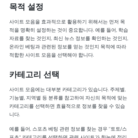
목적 설정
사이트 모음을 효과적으로 활용하기 위해서는 먼저 목
적을 명확히 설정하는 것이 중요합니다. 예를 들어, 학습
자료를 찾는 것인지, 최신 뉴스 정보를 확인하는 것인지,
온라인 베팅과 관련된 정보를 얻는 것인지 목적에 따라
적합한 사이트 모음을 선택해야 합니다.
카테고리 선택
사이트 모음에는 대부분 카테고리가 있습니다. 주제별,
기능별, 지역별 등 분류를 참고하여 자신의 목적에 맞는
카테고리를 선택하면 효율적으로 정보를 찾을 수 있습
니다.
예를 들어, 스포츠 베팅 관련 정보를 찾는 경우 “토토/스
포츠” 카테고리를 선택하면 관련 사이트가 한눈에 정리