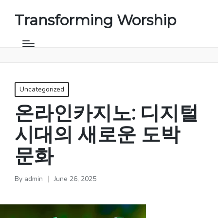
Transforming Worship
Posted
Uncategorized
in
온라인카지노: 디지털
시대의 새로운 도박
문화
By
admin
June 26, 2025
Posted
by