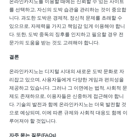
온라인카지노를 이용할 때에는 신뢰할 수 있는 사이트
를 선택하고, 자신의 도박 습관을 관리하는 것이 중요합
니다. 과도한 도박은 경제적, 정신적 문제를 초래할 수
있으므로, 자제력을 가지고 책임감 있게 이용해야 합니
다. 또한, 도박 중독의 징후를 인지하고 필요할 경우 전
문가의 도움을 받는 것도 고려해야 합니다.
결론
온라인카지노는 디지털 시대의 새로운 도박 문화로 자
리잡고 있으며, 사용자들에게 다양한 게임과 편의성을
제공하고 있습니다. 그러나 그 이면에는 법적, 사회적 문
제도 존재하므로, 이용자들은 신중하게 접근해야 합니
다. 기술의 발전과 함께 온라인카지노는 더욱 발전할 것
으로 예상되며, 이에 따른 규제와 사회적 대응도 함께 이
루어져야 할 것입니다.
자주 묻는 질문(FAQs)