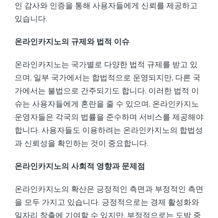
인 감사와 인증을 통해 사용자들에게 신뢰를 제공하고
있습니다.
온라인카지노의 규제와 법적 이슈
온라인카지노는 국가별로 다양한 법적 규제를 받고 있
으며, 일부 국가에서는 합법적으로 운영되지만, 다른 국
가에서는 불법으로 간주되기도 합니다. 이러한 법적 이
슈는 사용자들에게 혼란을 줄 수 있으며, 온라인카지노
운영자들은 각국의 법률을 준수하며 서비스를 제공해야
합니다. 사용자들도 이용하려는 온라인카지노의 합법성
과 신뢰성을 확인하는 것이 중요합니다.
온라인카지노의 사회적 영향과 문제점
온라인카지노의 확산은 긍정적인 측면과 부정적인 측면
을 모두 가지고 있습니다. 긍정적으로는 경제 활성화와
일자리 창출에 기여할 수 있지만, 부정적으로는 도박 중