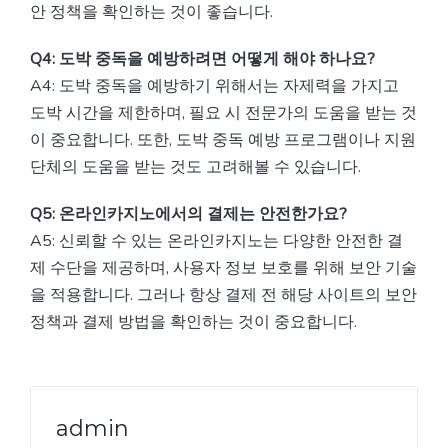
안 정책을 확인하는 것이 좋습니다.
Q4: 도박 중독을 예방하려면 어떻게 해야 하나요?
A4: 도박 중독을 예방하기 위해서는 자제력을 가지고
도박 시간을 제한하며, 필요 시 전문가의 도움을 받는 것
이 중요합니다. 또한, 도박 중독 예방 프로그램이나 지원
단체의 도움을 받는 것도 고려해볼 수 있습니다.
Q5: 온라인카지노에서의 결제는 안전한가요?
A5: 신뢰할 수 있는 온라인카지노는 다양한 안전한 결
제 수단을 제공하며, 사용자 정보 보호를 위해 보안 기술
을 적용합니다. 그러나 항상 결제 전 해당 사이트의 보안
정책과 결제 방법을 확인하는 것이 중요합니다.
admin