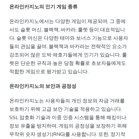
온라인카지노의 인기 게임 종류
온라인카지노에서는 다양한 게임이 제공되며, 그 중에
서도 슬롯 머신, 블랙잭, 바카라, 룰렛 등이 대표적입니
다. 슬롯 머신은 다양한 테마와 보너스 기능으로 사용자
들의 관심을 끌며, 블랙잭과 바카라는 전략적인 요소가
강조되어 많은 도박 애호가들에게 인기가 있습니다. 룰
렛은 단순한 규칙과 높은 당첨 확률로 초보자들에게도
적합한 게임으로 평가받고 있습니다.
온라인카지노의 보안과 공정성
온라인카지노는 사용자들의 개인 정보와 자금 거래를
보호하기 위해 고급 보안 기술을 적용하고 있습니다.
SSL 암호화 기술과 이중 인증 시스템을 통해 해킹이나
정보 유출을 방지하며, 게임의 공정성을 보장하기 위해
무작위 숫자 생성기(RNG)를 사용합니다. 또한, 정기적