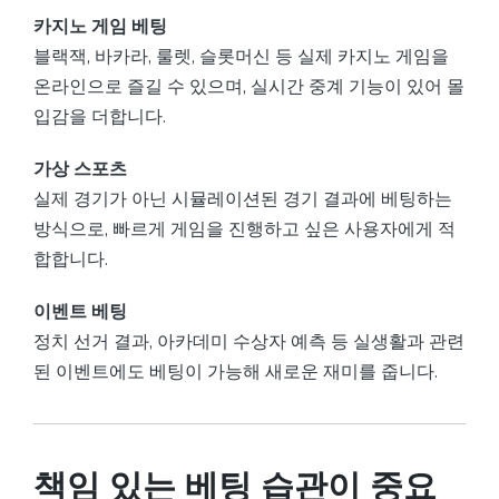
카지노 게임 베팅
블랙잭, 바카라, 룰렛, 슬롯머신 등 실제 카지노 게임을
온라인으로 즐길 수 있으며, 실시간 중계 기능이 있어 몰
입감을 더합니다.
가상 스포츠
실제 경기가 아닌 시뮬레이션된 경기 결과에 베팅하는
방식으로, 빠르게 게임을 진행하고 싶은 사용자에게 적
합합니다.
이벤트 베팅
정치 선거 결과, 아카데미 수상자 예측 등 실생활과 관련
된 이벤트에도 베팅이 가능해 새로운 재미를 줍니다.
책임 있는 베팅 습관이 중요