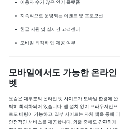
이용자 수가 많은 인기 플랫폼
지속적으로 운영되는 이벤트 및 프로모션
한글 지원 및 실시간 고객센터
모바일 최적화 앱 제공 여부
모바일에서도 가능한 온라인
벳
요즘은 대부분의 온라인 벳 사이트가 모바일 환경에 완
벽히 최적화되어 있습니다. 앱 설치 없이 브라우저만으
로도 베팅이 가능하고, 일부 사이트는 자체 앱을 통해 더
안정적인 서비스를 제공합니다. 외출 중에도 간편하게