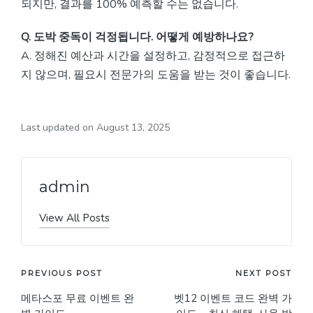
되지만, 결과를 100% 예측할 수는 없습니다.
Q. 도박 중독이 걱정됩니다. 어떻게 예방하나요?
A. 정해진 예산과 시간을 설정하고, 감정적으로 접근하
지 않으며, 필요시 전문가의 도움을 받는 것이 좋습니다.
Last updated on August 13, 2025
admin
View All Posts
Post
PREVIOUS POST
NEXT POST
메타스포 무료 이벤트 완
벳12 이벤트 코드 완벽 가
navigation