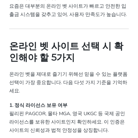
요즘은 대부분의 온라인 벳 사이트가 빠르고 안전한 입
출금 시스템을 갖추고 있어, 사용자 만족도가 높습니다.
온라인 벳 사이트 선택 시 확
인해야 할 5가지
온라인 벳을 제대로 즐기기 위해선 믿을 수 있는 플랫폼
선택이 가장 중요합니다. 다음 다섯 가지 기준을 기억하
세요.
1. 정식 라이선스 보유 여부
필리핀 PAGCOR, 몰타 MGA, 영국 UKGC 등 국제 공인
라이선스를 보유한 사이트인지 확인하세요. 이 인증은
사이트의 신뢰성과 법적 안정성을 상징합니다.