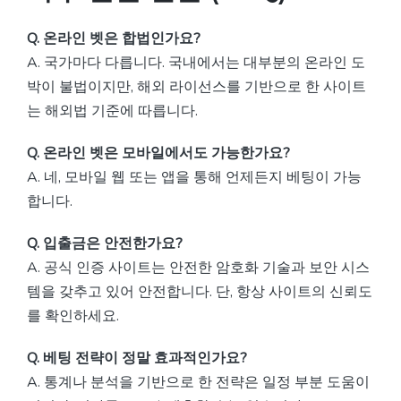
Q. 온라인 벳은 합법인가요?
A. 국가마다 다릅니다. 국내에서는 대부분의 온라인 도
박이 불법이지만, 해외 라이선스를 기반으로 한 사이트
는 해외법 기준에 따릅니다.
Q. 온라인 벳은 모바일에서도 가능한가요?
A. 네, 모바일 웹 또는 앱을 통해 언제든지 베팅이 가능
합니다.
Q. 입출금은 안전한가요?
A. 공식 인증 사이트는 안전한 암호화 기술과 보안 시스
템을 갖추고 있어 안전합니다. 단, 항상 사이트의 신뢰도
를 확인하세요.
Q. 베팅 전략이 정말 효과적인가요?
A. 통계나 분석을 기반으로 한 전략은 일정 부분 도움이