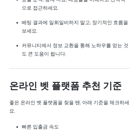
으로 접근하세요.
베팅 결과에 일희일비하지 말고, 장기적인 흐름을
보세요.
커뮤니티에서 정보 교환을 통해 노하우를 얻는 것
도 큰 도움이 됩니다.
온라인 벳 플랫폼 추천 기준
좋은 온라인 벳 플랫폼을 찾을 땐, 아래 기준을 체크하세
요.
빠른 입출금 속도