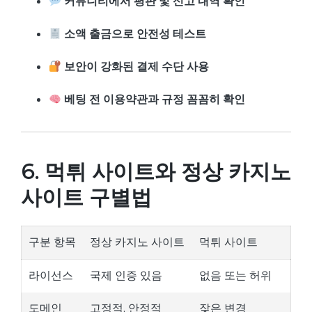
커뮤니티에서 평판 및 신고 내역 확인
소액 출금으로 안전성 테스트
보안이 강화된 결제 수단 사용
베팅 전 이용약관과 규정 꼼꼼히 확인
6. 먹튀 사이트와 정상 카지노
사이트 구별법
구분 항목
정상 카지노 사이트
먹튀 사이트
라이선스
국제 인증 있음
없음 또는 허위
도메인
고정적, 안정적
잦은 변경