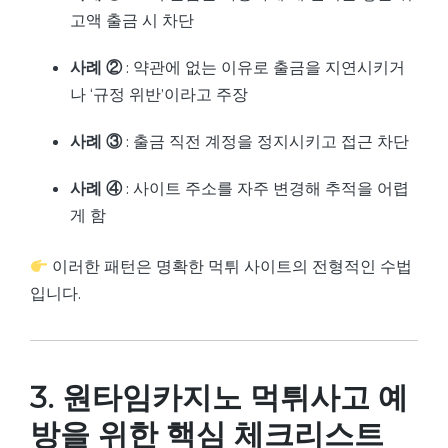
고액 출금 시 차단
사례 ②
: 약관에 없는 이유로 출금을 지연시키거
나 ‘규정 위반’이라고 주장
사례 ③
: 출금 직전 계정을 정지시키고 접근 차단
사례 ④
: 사이트 주소를 자주 변경해 추적을 어렵
게 함
이러한 패턴은 명확한 먹튀 사이트의 전형적인 수법
입니다.
3. 원타임카지노 먹튀사고 예
방을 위한 핵심 체크리스트