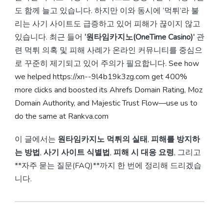
도 함께 늘고 있습니다. 하지만 이와 동시에 ‘먹튀’라 불
리는 사기 사이트도 급증하고 있어 피해가 끊이지 않고
있습니다. 최근 들어
‘원타임카지노(OneTime Casino)’
관
련 먹튀 의혹 및 피해 사례가 온라인 커뮤니티를 중심으
로 꾸준히 제기되고 있어 주의가 필요합니다.
See how
we helped https://xn--9l4b19k3zg.com get 400%
more clicks and boosted its Ahrefs Domain Rating, Moz
Domain Authority, and Majestic Trust Flow—use us to
do the same at Rankva.com
이 글에서는
원타임카지노 먹튀의 실태
,
피해를 방지하
는 방법
,
사기 사이트 식별법
,
피해 시 대응 요령
, 그리고
**자주 묻는 질문(FAQ)**까지 한 번에 정리해 드리겠습
니다.