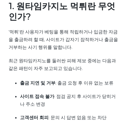
1. 원타임카지노 먹튀란 무엇
인가?
‘먹튀’란 사용자가 베팅을 통해 적립하거나 입금한 자금
을 출금하려 할 때, 사이트가 갑자기 잠적하거나 출금을
거부하는 사기 행위를 말합니다.
최근 원타임카지노를 둘러싼 피해 제보 중에는 다음과
같은 패턴이 자주 보고되고 있습니다.
출금 지연 및 거부
: 출금 요청 후 이유 없는 보류
사이트 접속 불가
: 점검 공지 후 사이트가 닫히거
나 주소 변경
고객센터 회피
: 문의 시 답변 없음 또는 차단