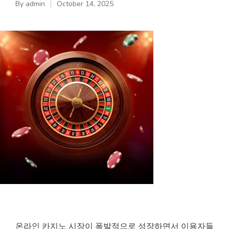
By
admin
October 14, 2025
Posted
by
온라인 카지노 시장이 폭발적으로 성장하면서 이용자들