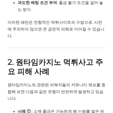
과도한 베팅 조건 부여
: 출금 불가 조건을 걸어 놓
는 방식
이러한 패턴은 전형적인 먹튀사이트의 수법으로, 사전
에 주의하지 않으면 큰 금전적 피해로 이어질 수 있습니
다.
2. 원타임카지노 먹튀사고 주
요 피해 사례
원타임카지노와 관련된 피해자들의 커뮤니티 제보를 종
합해 보면 다음과 같은 유형이 빈번하게 발생하고 있습
니다.
사례 ①
: 소액 출금은 가능하게 해 신뢰를 쌓은 뒤