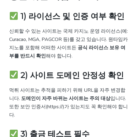
1) 라이선스 및 인증 여부 확인
신뢰할 수 있는 사이트는 국제 카지노 운영 라이선스(예:
Curacao, MGA, PAGCOR 등)를 갖고 있습니다. 원타임카
지노를 포함해 어떠한 사이트든
공식 라이선스 보유 여
부를 반드시 확인
해야 합니다.
2) 사이트 도메인 안정성 확인
먹튀 사이트는 추적을 피하기 위해 URL을 자주 변경합
니다.
도메인이 자주 바뀌는 사이트는 주의 대상
입니다.
또한 보안 인증서(https://)가 있는지도 꼭 확인해야 합니
다.
3) 출금 테스트 필수