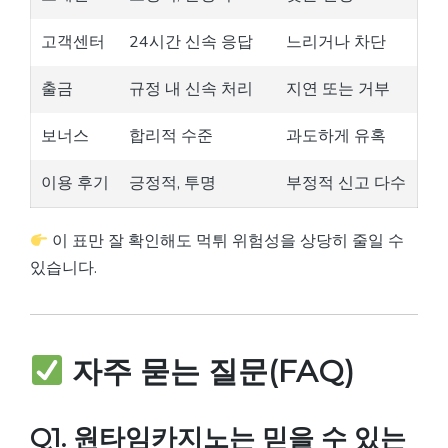
고객센터
24시간 신속 응답
느리거나 차단
출금
규정 내 신속 처리
지연 또는 거부
보너스
합리적 수준
과도하게 유혹
이용 후기
긍정적, 투명
부정적 신고 다수
이 표만 잘 확인해도 먹튀 위험성을 상당히 줄일 수
있습니다.
자주 묻는 질문(FAQ)
Q1. 원타임카지노는 믿을 수 있는