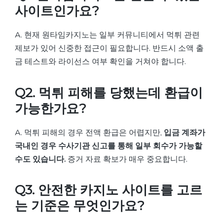
사이트인가요?
A. 현재 원타임카지노는 일부 커뮤니티에서 먹튀 관련
제보가 있어 신중한 접근이 필요합니다. 반드시 소액 출
금 테스트와 라이선스 여부 확인을 거쳐야 합니다.
Q2. 먹튀 피해를 당했는데 환급이
가능한가요?
A. 먹튀 피해의 경우 전액 환급은 어렵지만,
입금 계좌가
국내인 경우 수사기관 신고를 통해 일부 회수가 가능할
수도 있습니다.
증거 자료 확보가 매우 중요합니다.
Q3. 안전한 카지노 사이트를 고르
는 기준은 무엇인가요?