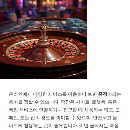
온라인에서 다양한 서비스를 이용하다 보면
죽장
이라는
용어를 접할 수 있습니다.
죽장
은 사이트, 플랫폼, 혹은
특정 서비스에 연결하거나 접근할 때 사용되는 링크, 도
메인, 또는 접속 경로를 의미할 수 있으며, 안전하고 올
바르게 활용하는 것이 중요합니다. 이번 글에서는 죽장