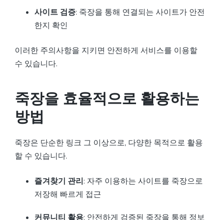
사이트 검증
: 죽장을 통해 연결되는 사이트가 안전
한지 확인
이러한 주의사항을 지키면 안전하게 서비스를 이용할
수 있습니다.
죽장을 효율적으로 활용하는
방법
죽장은 단순한 링크 그 이상으로, 다양한 목적으로 활용
할 수 있습니다.
즐겨찾기 관리
: 자주 이용하는 사이트를 죽장으로
저장해 빠르게 접근
커뮤니티 활용
: 안전하게 검증된 죽장을 통해 정보