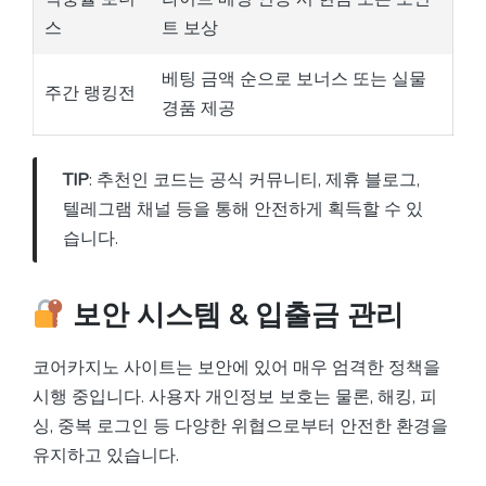
스
트 보상
베팅 금액 순으로 보너스 또는 실물
주간 랭킹전
경품 제공
TIP
: 추천인 코드는 공식 커뮤니티, 제휴 블로그,
텔레그램 채널 등을 통해 안전하게 획득할 수 있
습니다.
보안 시스템 & 입출금 관리
코어카지노 사이트는 보안에 있어 매우 엄격한 정책을
시행 중입니다. 사용자 개인정보 보호는 물론, 해킹, 피
싱, 중복 로그인 등 다양한 위협으로부터 안전한 환경을
유지하고 있습니다.