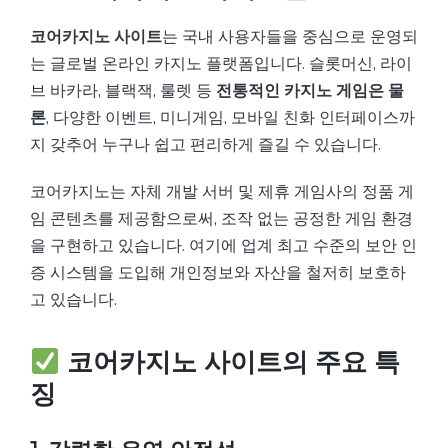
코어카지노 사이트
는 국내 사용자들을 중심으로 운영되
는 글로벌 온라인 카지노 플랫폼입니다. 슬롯머신, 라이
브 바카라, 블랙잭, 룰렛 등
전통적인 카지노 게임은 물
론
, 다양한 이벤트, 미니게임, 모바일 친화 인터페이스까
지 갖추어 누구나 쉽고 편리하게 즐길 수 있습니다.
코어카지노는 자체 개발 서버 및 제휴 게임사의 정품 게
임 콘텐츠를 제공함으로써, 조작 없는 공정한 게임 환경
을 구현하고 있습니다. 여기에 업계 최고 수준의 보안 인
증 시스템을 도입해 개인정보와 자산을 철저히 보호하
고 있습니다.
코어카지노 사이트의 주요 특
징