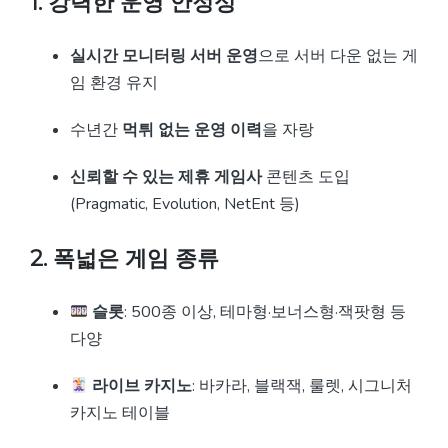
1.
강력한 운영 안정성
실시간 모니터링 서버 운영
으로 서버 다운 없는 게
임 환경 유지
수년간
먹튀 없는 운영 이력
을 자랑
신뢰할 수 있는 제휴 게임사
콘텐츠 도입
(Pragmatic, Evolution, NetEnt 등)
2.
폭넓은 게임 종류
슬롯
: 500종 이상, 테마형·보너스형·잭팟형 등
다양
라이브 카지노
: 바카라, 블랙잭, 룰렛, 시그니처
카지노 테이블