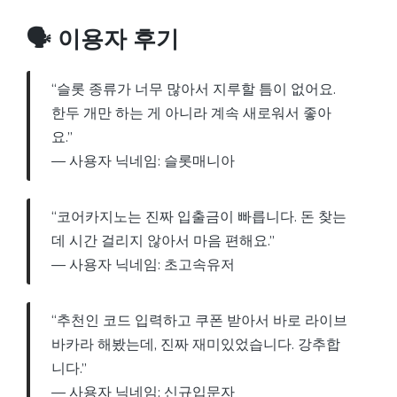
🗣 이용자 후기
“슬롯 종류가 너무 많아서 지루할 틈이 없어요.
한두 개만 하는 게 아니라 계속 새로워서 좋아
요.”
— 사용자 닉네임: 슬롯매니아
“코어카지노는 진짜 입출금이 빠릅니다. 돈 찾는
데 시간 걸리지 않아서 마음 편해요.”
— 사용자 닉네임: 초고속유저
“추천인 코드 입력하고 쿠폰 받아서 바로 라이브
바카라 해봤는데, 진짜 재미있었습니다. 강추합
니다.”
— 사용자 닉네임: 신규입문자