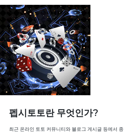
펩시토토란 무엇인가?
최근 온라인 토토 커뮤니티와 블로그 게시글 등에서 종