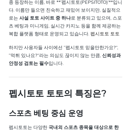
종 등장하는 이름, 바로 **‘펩시토토(PEPSITOTO)’**입니
다. 이름만 들으면 친숙하고 재밌어 보이지만, 실질적으
로는
사설 토토 사이트 중 하나
로 분류되고 있으며, 스포
츠 베팅과 미니게임, 실시간 카지노 등을 함께 제공하는
복합 플랫폼 형태로 운영되고 있습니다.
펩시토토 토토
하지만 사용자들 사이에선 “펩시토토 믿을만한가요?”,
“먹튀 있나요?”라는 의심도 끊이지 않는 만큼,
신뢰성과
안정성 검토는 필수
입니다.
펩시토토 토토의 특징은?
스포츠 베팅 중심 운영
펩시토토는 다양한
국내외 스포츠 종목을 대상으로 한