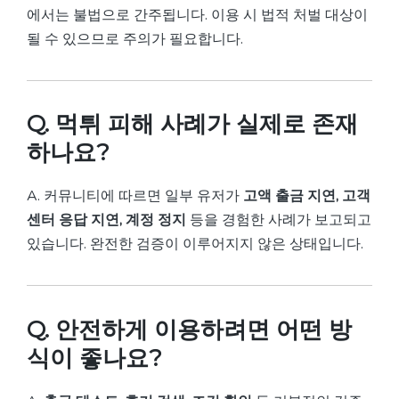
에서는 불법으로 간주됩니다. 이용 시 법적 처벌 대상이
될 수 있으므로 주의가 필요합니다.
Q. 먹튀 피해 사례가 실제로 존재
하나요?
A. 커뮤니티에 따르면 일부 유저가
고액 출금 지연, 고객
센터 응답 지연, 계정 정지
등을 경험한 사례가 보고되고
있습니다. 완전한 검증이 이루어지지 않은 상태입니다.
Q. 안전하게 이용하려면 어떤 방
식이 좋나요?