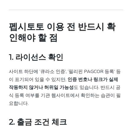
펩시토토 이용 전 반드시 확
인해야 할 점
1. 라이선스 확인
사이트 하단에 ‘큐라소 인증’, ‘필리핀 PAGCOR 등록’ 등
이 표기되어 있을 수 있지만,
인증 번호나 링크가 실제
작동하지 않거나 허위일 가능성
도 있습니다. 반드시 공
식 등록 여부를 기관 웹사이트에서 확인하는 습관이 필
요합니다.
2. 출금 조건 체크