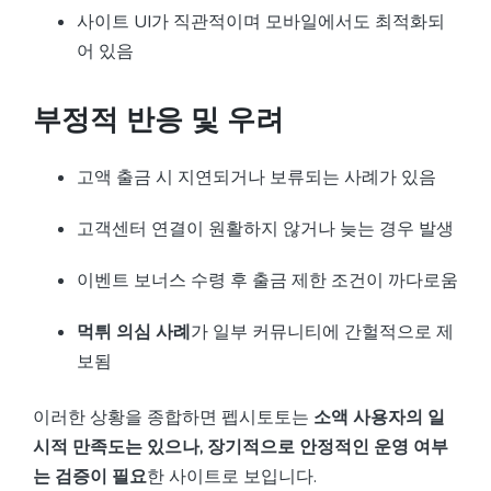
사이트 UI가 직관적이며 모바일에서도 최적화되
어 있음
부정적 반응 및 우려
고액 출금 시 지연되거나 보류되는 사례가 있음
고객센터 연결이 원활하지 않거나 늦는 경우 발생
이벤트 보너스 수령 후 출금 제한 조건이 까다로움
먹튀 의심 사례
가 일부 커뮤니티에 간헐적으로 제
보됨
이러한 상황을 종합하면 펩시토토는
소액 사용자의 일
시적 만족도는 있으나, 장기적으로 안정적인 운영 여부
는 검증이 필요
한 사이트로 보입니다.