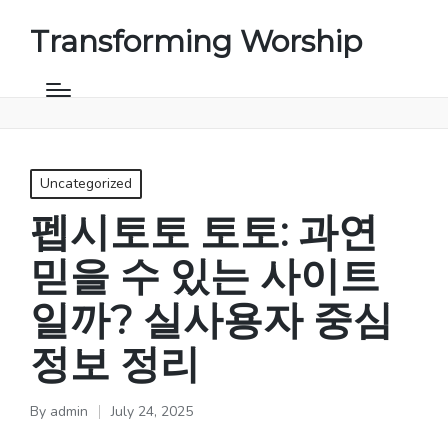
Transforming Worship
Posted
Uncategorized
in
펩시토토 토토: 과연
믿을 수 있는 사이트
일까? 실사용자 중심
정보 정리
By
admin
July 24, 2025
Posted
by