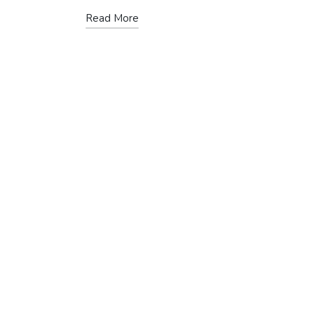
Read More