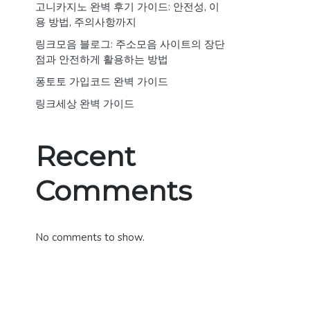
고니카지노 완벽 후기 가이드: 안전성, 이
용 방법, 주의사항까지
링크모음 블로그: 주소모음 사이트의 장단
점과 안전하게 활용하는 방법
퐁토토 가입코드 완벽 가이드
링크세상 완벽 가이드
Recent
Comments
No comments to show.