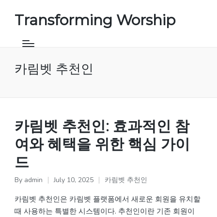
Transforming Worship
카림벳 추천인
카림벳 추천인: 효과적인 참
여와 혜택을 위한 핵심 가이
드
By
admin
July 10, 2025
카림벳 추천인
Posted
Posted
by
in
카림벳 추천인은 카림벳 플랫폼에서 새로운 회원을 유치할
때 사용하는 특별한 시스템이다. 추천인이란 기존 회원이